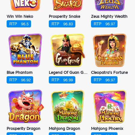
Win Win Neko
Prosperity Snake
Zeus Mighty Wealth
RTP
96.5
RTP
96.83
RTP
96.97
Blue Phantom
Legend Of Guan Gong
Cleopatra's Fortune
RTP
96.92
RTP
96.99
RTP
96.97
Prosperity Dragon
Mahjong Dragon
Mahjong Phoenix