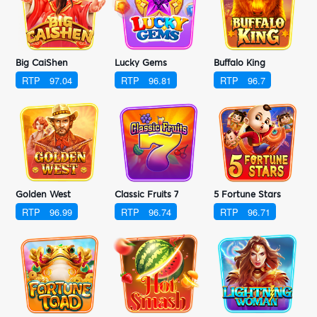
Big CaiShen
Lucky Gems
Buffalo King
RTP
97.04
RTP
96.81
RTP
96.7
Golden West
Classic Fruits 7
5 Fortune Stars
RTP
96.99
RTP
96.74
RTP
96.71