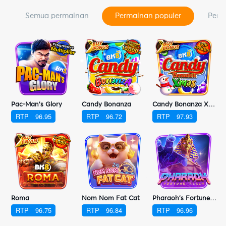
semua permainan
permainan populer
per
Pac-Man's Glory
Candy Bonanza
Candy Bonanza Xmas
RTP
96.95
RTP
96.72
RTP
97.93
Roma
Nom Nom Fat Cat
Pharaoh's Fortune Realm
RTP
96.75
RTP
96.84
RTP
96.96