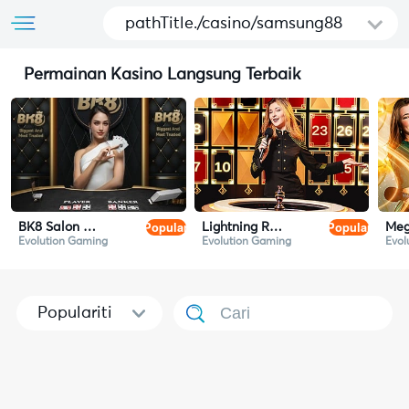
pathTitle./casino/samsung88
Permainan Kasino Langsung Terbaik
Popular
Popular
BK8 Salon Prive Baccarat
Lightning Roulette
Meg
Evolution Gaming
Evolution Gaming
Evol
Populariti