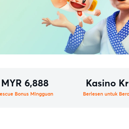
MYR 6,888
Kasino Kr
escue Bonus Mingguan
Berlesen untuk Bero