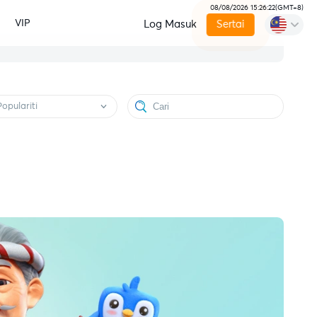
08/08/2026 15:26:23
(
GMT+8
)
VIP
Log Masuk
Sertai
Populariti