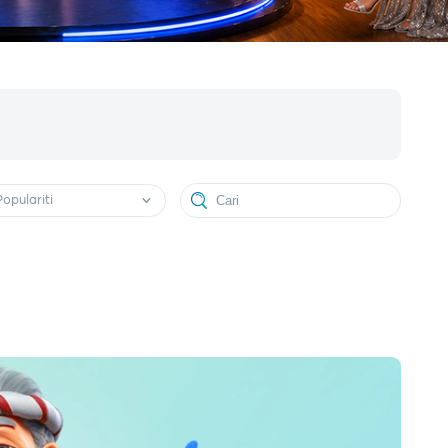
Populariti