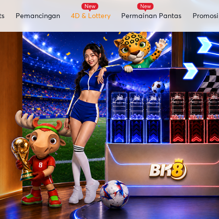
ts
Pemancingan
4D & Lottery
Permainan Pantas
Promosi