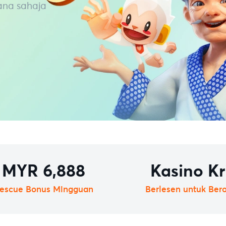
ana sahaja
MYR 6,888
Kasino Kr
escue Bonus Mingguan
Berlesen untuk Bero