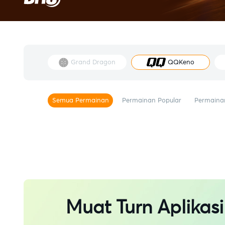
Grand Dragon
QQKeno
Semua Permainan
Permainan Popular
Permaina
Muat Turn Aplikasi