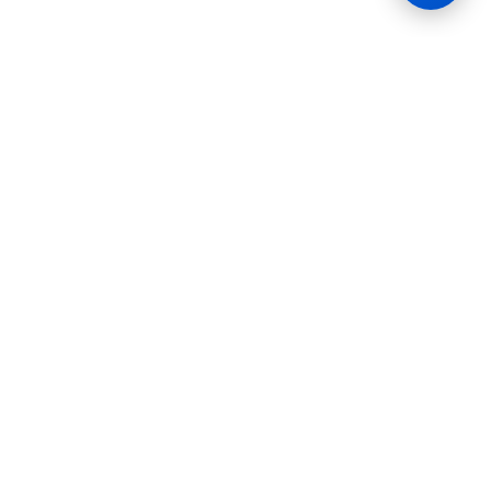
Malaysia
Pengsijilan