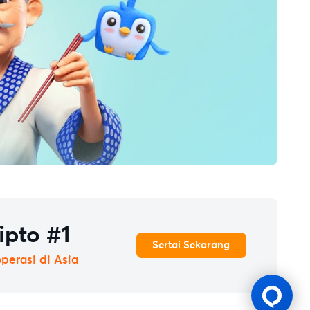
ipto #1
Sertai Sekarang
perasi di Asia