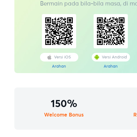
Bermain pada bila-bila masa, di m
Versi iOS
Versi Android
Arahan
Arahan
150%
Welcome Bonus
R