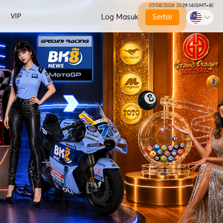
07/08/2026 23:29:14
(
GMT+8
)
VIP
Log Masuk
Sertai