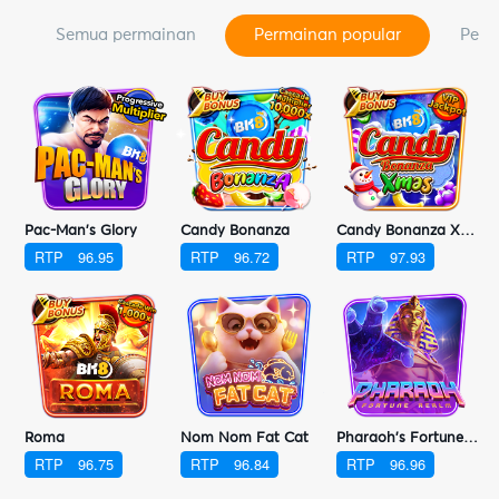
semua permainan
permainan popular
per
Pac-Man's Glory
Candy Bonanza
Candy Bonanza Xmas
RTP
96.95
RTP
96.72
RTP
97.93
Roma
Nom Nom Fat Cat
Pharaoh's Fortune Realm
RTP
96.75
RTP
96.84
RTP
96.96