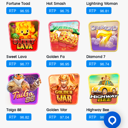
Fortune Toad
Hot Smash
Lightning Woman
RTP
96.55
RTP
96.75
RTP
96.81
Sweet Lava
Golden Fa
Diamond 7
RTP
96.77
RTP
96.95
RTP
96.74
Taiga 88
Golden War
Highway Bee
RTP
96.82
RTP
97.04
RTP
96.83