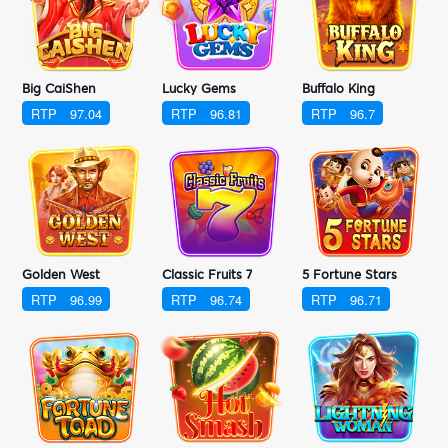
Big CaiShen
Lucky Gems
Buffalo King
RTP
97.04
RTP
96.81
RTP
96.7
Golden West
Classic Fruits 7
5 Fortune Stars
RTP
96.99
RTP
96.74
RTP
96.71