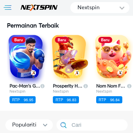
Nextspin
Permainan Terbaik
Baru
Baru
Baru
Pac-Man's Glory
Prosperity Horse
Nom Nom Fat Cat
Nextspin
Nextspin
Nextspin
RTP
96.95
RTP
96.83
RTP
96.84
Populariti