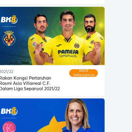
Baca
2021/22
Selanjutnya
Rakan Kongsi Pertaruhan
Rasmi Asia Villarreal C.F.
Dalam Liga Sepanyol 2021/22