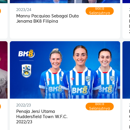
Baca
2023/24
Selanjutnya
Manny Pacquiao Sebagai Duta
Jenama BK8 Filipina
Baca
2022/23
Selanjutnya
Penaja Jersi Utama
Huddersfield Town W.F.C.
2022/23