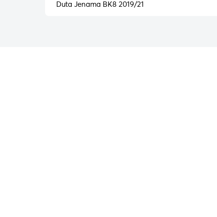
Duta Jenama BK8 2019/21
Gam
Lesen Permainan
Spo
E-S
Kas
Slot
Pem