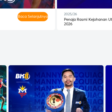
2025/26
Baca Selanjutnya
Penaja Rasmi Kejohanan 
2026