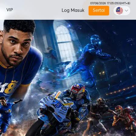
07/08/2026 17:05:06
(
GMT+8
)
VIP
Log Masuk
Sertai